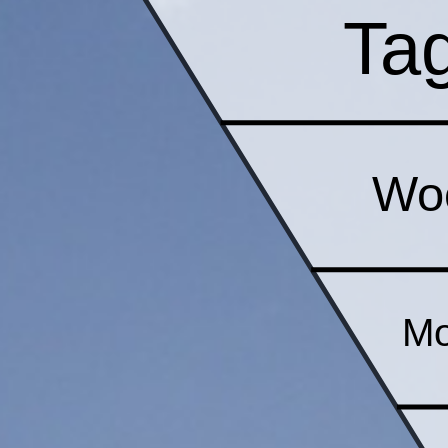
Ta
Wo
Mo