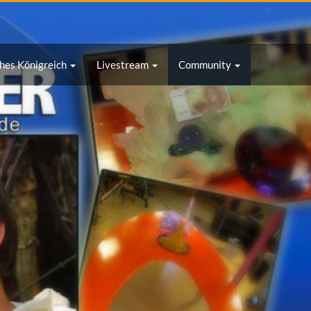
tivieren, konfigurieren
OK
hes Königreich
Livestream
Community