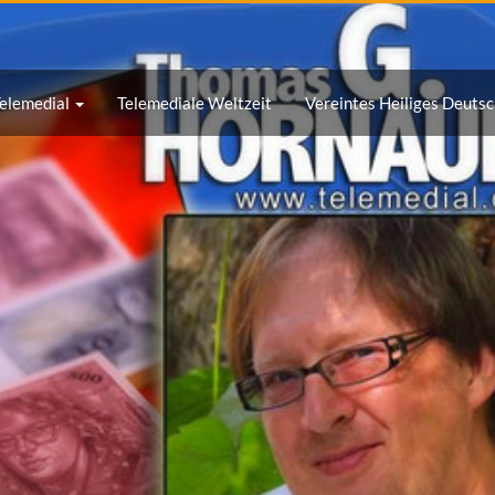
e mehr zu diesen in unserer
Datenschutzerklärung
. Um diese zu deak
fahren akzeptieren Sie diese.
elemedial
Telemediale Weltzeit
Vereintes Heiliges Deutsc