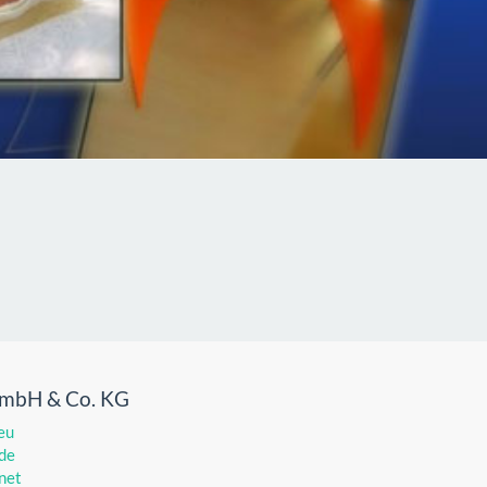
GmbH & Co. KG
eu
de
net