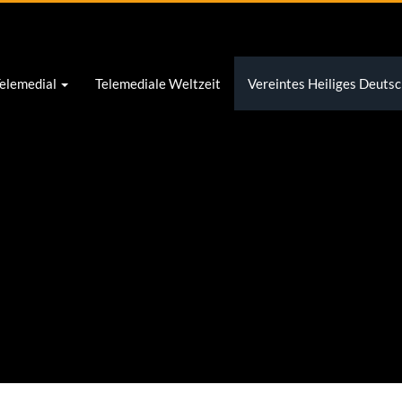
e mehr zu diesen in unserer
Datenschutzerklärung
. Um diese zu deak
fahren akzeptieren Sie diese.
elemedial
Telemediale Weltzeit
Vereintes Heiliges Deutsc