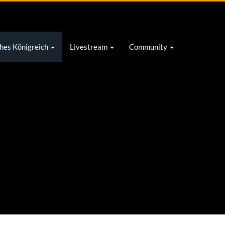
tivieren, konfigurieren
OK
hes Königreich
Livestream
Community